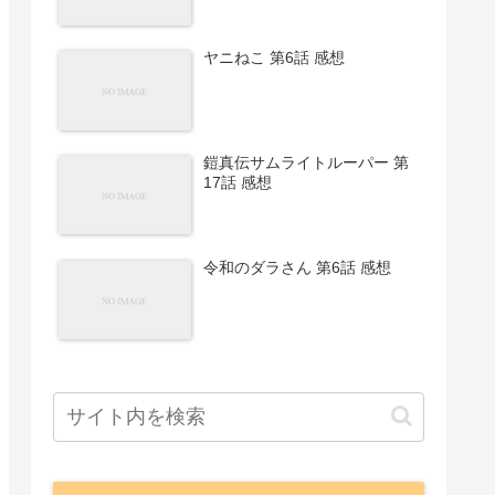
ヤニねこ 第6話 感想
鎧真伝サムライトルーパー 第
17話 感想
令和のダラさん 第6話 感想