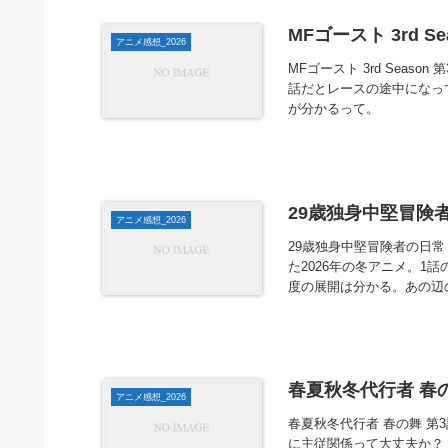
MFゴースト 3rd Se
アニメ感想_2026
MFゴースト 3rd Seas
話だとレースの途中になっ
が分かるって。
29歳独身中堅冒険者
アニメ感想_2026
29歳独身中堅冒険者の日常
た2026年の冬アニメ。
度の展開は分かる。あの辺の
春夏秋冬代行者 春の
アニメ感想_2026
春夏秋冬代行者 春の舞 
に主従関係って大丈夫か？