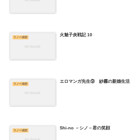
火魅子炎戦記 10
ラノベ感想
エロマンガ先生⑨ 紗霧の新婚生活
ラノベ感想
Shi-no －シノ－君の笑顔
ラノベ感想