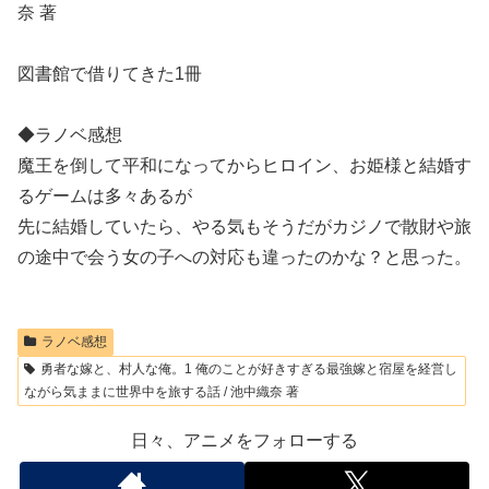
奈 著
図書館で借りてきた1冊
◆ラノベ感想
魔王を倒して平和になってからヒロイン、お姫様と結婚す
るゲームは多々あるが
先に結婚していたら、やる気もそうだがカジノで散財や旅
の途中で会う女の子への対応も違ったのかな？と思った。
ラノベ感想
勇者な嫁と、村人な俺。1 俺のことが好きすぎる最強嫁と宿屋を経営し
ながら気ままに世界中を旅する話 / 池中織奈 著
日々、アニメをフォローする