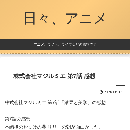
日々、アニメ
アニメ、ラノベ、ライブなどの感想です
株式会社マジルミエ 第7話 感想
2026.06.18
株式会社マジルミエ 第7話「結果と美学」の感想
第7話の感想
本編後のおまけの葵 リリーの朝が面白かった。