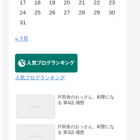
17
18
19
20
21
22
23
24
25
26
27
28
29
30
31
« 7月
人気ブログランキング
片田舎のおっさん、剣聖にな
る 第4話 感想
片田舎のおっさん、剣聖にな
る 第3話 感想