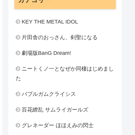
KEY THE METAL IDOL
片田舎のおっさん、剣聖になる
劇場版BanG Dream!
ニートくノ一となぜか同棲はじめまし
た
バブルガムクライシス
百花繚乱 サムライガールズ
グレネーダー ほほえみの閃士