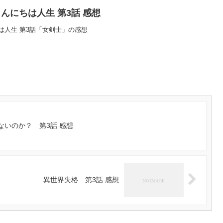
んにちは人生 第3話 感想
は人生 第3話「女剣士」の感想
ないのか？ 第3話 感想
異世界失格 第3話 感想