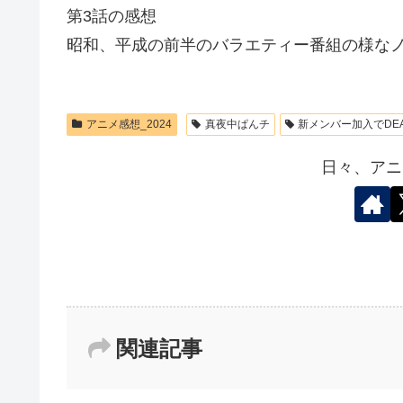
第3話の感想
昭和、平成の前半のバラエティー番組の様な
アニメ感想_2024
真夜中ぱんチ
新メンバー加入でDEAD 
日々、アニ
関連記事