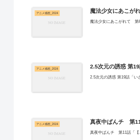
魔法少女にあこがれ
アニメ感想_2024
魔法少女にあこがれて 第
2.5次元の誘惑 第1
アニメ感想_2024
2.5次元の誘惑 第19話
真夜中ぱんチ 第11
アニメ感想_2024
真夜中ぱんチ 第11話「