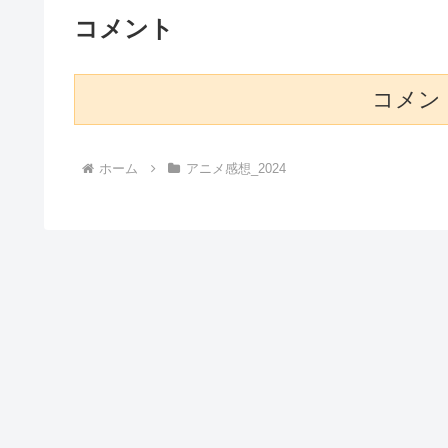
コメント
コメン
ホーム
アニメ感想_2024