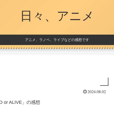
日々、アニメ
アニメ、ラノベ、ライブなどの感想です
2024.08.02
r ALIVE」の感想