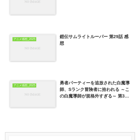
鎧伝サムライトルーパー 第29話 感
アニメ感想_2025
想
勇者パーティーを追放された白魔導
アニメ感想_2025
師、Sランク冒険者に拾われる ～こ
の白魔導師が規格外すぎる～ 第3話
感想