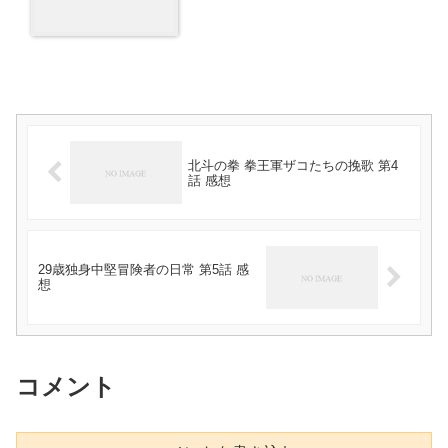
北斗の拳 拳王軍ザコたちの挽歌 第4
話 感想
29歳独身中堅冒険者の日常 第5話 感
想
コメント