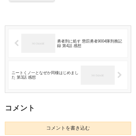
勇者刑に処す 懲罰勇者9004隊刑務記
録 第4話 感想
ニートくノ一となぜか同棲はじめまし
た 第3話 感想
コメント
コメントを書き込む