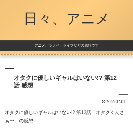
日々、アニメ
アニメ、ラノベ、ライブなどの感想です
オタクに優しいギャルはいない!? 第12
話 感想
2026.07.01
オタクに優しいギャルはいない!? 第12話「オタクくんさ
ぁ〜」の感想