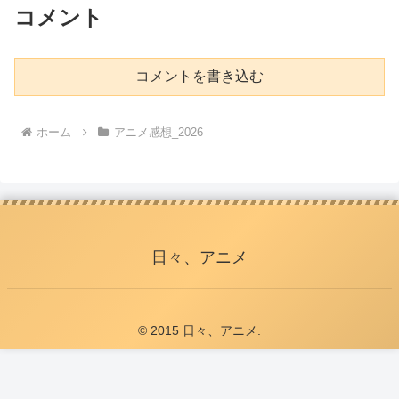
コメント
コメントを書き込む
ホーム
アニメ感想_2026
日々、アニメ
© 2015 日々、アニメ.