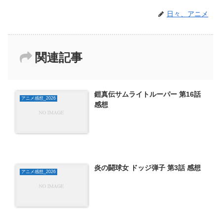
日々、アニメ
関連記事
鎧真伝サムライトルーパー 第16話
アニメ感想_2026
感想
炎の闘球女 ドッジ弾子 第3話 感想
アニメ感想_2026