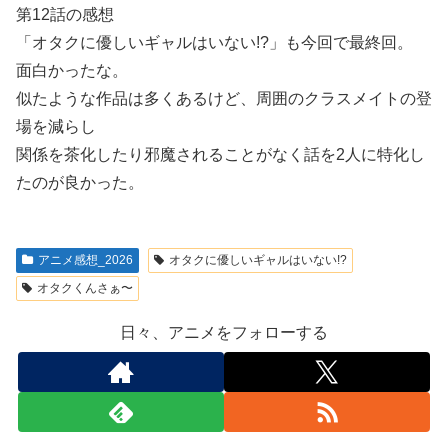
第12話の感想
「オタクに優しいギャルはいない!?」も今回で最終回。
面白かったな。
似たような作品は多くあるけど、周囲のクラスメイトの登
場を減らし
関係を茶化したり邪魔されることがなく話を2人に特化し
たのが良かった。
アニメ感想_2026
オタクに優しいギャルはいない!?
オタクくんさぁ〜
日々、アニメをフォローする