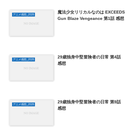
魔法少女リリカルなのは EXCEEDS
アニメ感想_2026
Gun Blaze Vengeance 第1話 感想
29歳独身中堅冒険者の日常 第4話
アニメ感想_2026
感想
29歳独身中堅冒険者の日常 第9話
アニメ感想_2026
感想