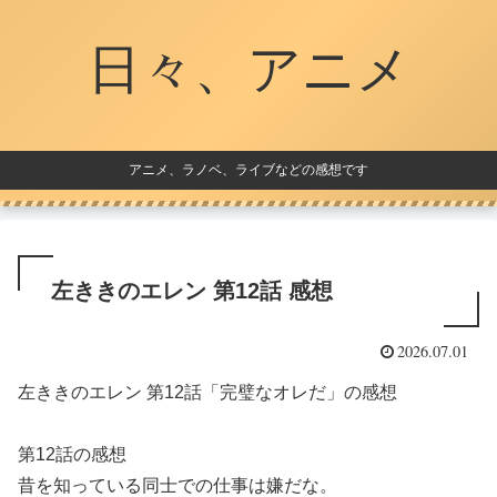
日々、アニメ
アニメ、ラノベ、ライブなどの感想です
左ききのエレン 第12話 感想
2026.07.01
左ききのエレン 第12話「完璧なオレだ」の感想
第12話の感想
昔を知っている同士での仕事は嫌だな。