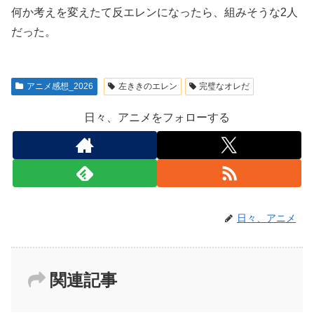
何か考えを変えたて反エレンになったら、組みそうな2人
だった。
アニメ感想_2026
左ききのエレン
完璧なオレだ
日々、アニメをフォローする
日々、アニメ
関連記事