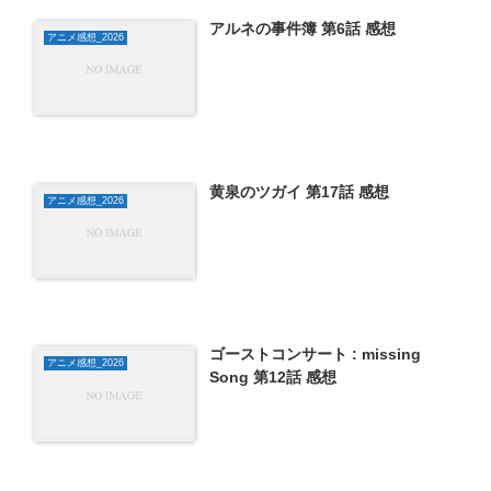
アルネの事件簿 第6話 感想
アニメ感想_2026
黄泉のツガイ 第17話 感想
アニメ感想_2026
ゴーストコンサート : missing
アニメ感想_2026
Song 第12話 感想