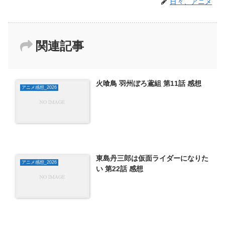
日々、アニメ
関連記事
火喰鳥 羽州ぼろ鳶組 第11話 感想
アニメ感想_2026
東島丹三郎は仮面ライダーになりた
アニメ感想_2026
い 第22話 感想