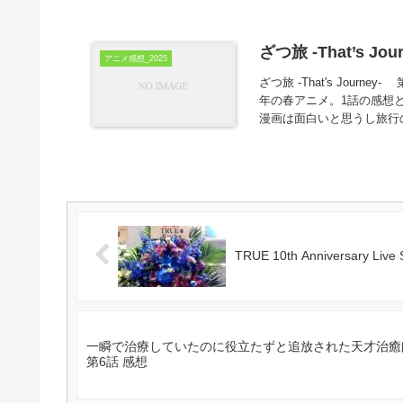
ざつ旅 -That’s Jo
アニメ感想_2025
ざつ旅 -That's Jour
年の春アニメ。1話の感想
漫画は面白いと思うし旅行の
TRUE 10th Anniversary Li
一瞬で治療していたのに役立たずと追放された天才治癒
第6話 感想