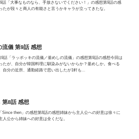
第9話「大事なものなら、手放さないでください！」の感想第9話の感
ったが段々と商人の有能さと言うかキャラが立ってきたな。
流儀 第9話 感想
 第9話「ラッポッキの流儀／釜めしの流儀」の感想第9話の感想今回は
ったが、自分が韓国料理に馴染みがないからか？釜めしか。食べる
自分の近所、通勤経路で思い出したが1軒も...
第8話 感想
Since then」の感想第8話の感想姉妹から主人公への好意は徐々に
主人公から姉妹への好意は全くだな。