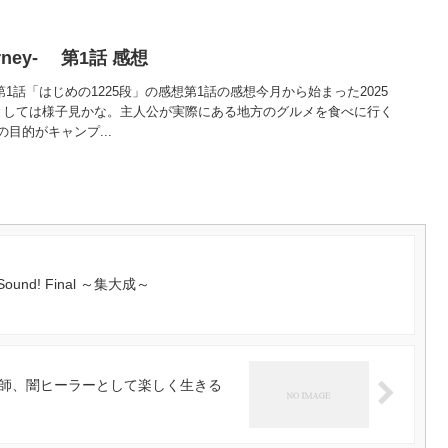
urney- 第1話 感想
ney- 第1話「はじめの1225段」の感想第1話の感想今月から始まった2025
としては様子見かな。主人公が実際にある地方のグルメを食べに行く
目的がキャンプ...
ve Sound! Final ～集大成～
師、闇ヒーラーとして楽しく生きる