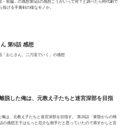
の庭・前編」の感想第5話の感想こうがいって何？と調べたら時代劇で
ら投げる手裏剣の様なモノか。
ん 第5話 感想
5話「おじさん、二刀流でいく」の感想
を離脱した俺は、元教え子たちと迷宮深部を目指
た俺は、元教え子たちと迷宮深部を目指す。 第16話「黄昏からの帰
6話の感想王子はもっと厄介な相手だと思っていたので肩すかしと言