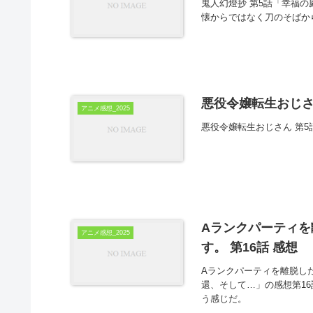
鬼人幻燈抄 第5話「幸福
懐からではなく刀のそばか
悪役令嬢転生おじさ
アニメ感想_2025
悪役令嬢転生おじさん 第
Aランクパーティ
アニメ感想_2025
す。 第16話 感想
Aランクパーティを離脱し
還、そして…」の感想第1
う感じだ。