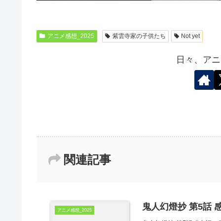
アニメ感想_2025
紫雲寺家の子供たち
Not yet
日々、アニ
関連記事
鬼人幻燈抄 第5話 
アニメ感想_2025