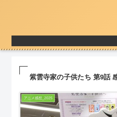
紫雲寺家の子供たち 第9話 
アニメ感想_2025