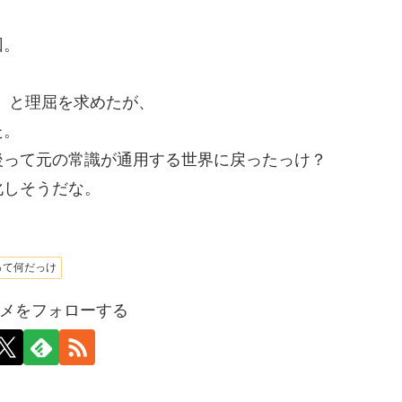
回。
」と理屈を求めたが、
た。
後って元の常識が通用する世界に戻ったっけ？
化しそうだな。
って何だっけ
メをフォローする