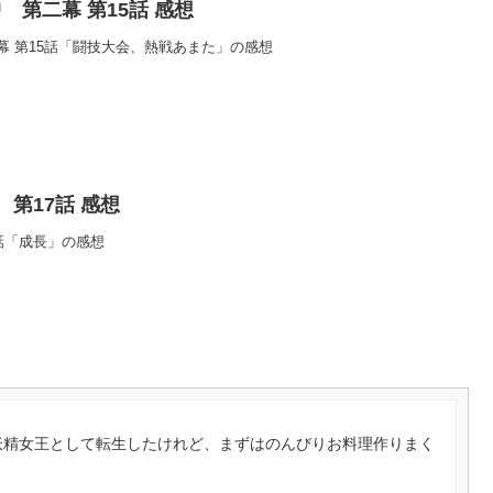
 第二幕 第15話 感想
幕 第15話「闘技大会、熱戦あまた」の感想
第17話 感想
話「成長」の感想
 妖精女王として転生したけれど、まずはのんびりお料理作りまく