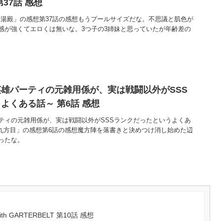
37話 感想
「湯殿」の感想第37話の感想もうプールサイズだな。不思議と肌色が
感が強くてエロくは無いな。3つ子の3姉妹と思っていたが年齢差の
雄パーティの元雑用係が、実は戦闘以外がSSS
よくある話～ 第6話 感想
ティの元雑用係が、実は戦闘以外がSSSランクだったというよくあ
の九方目」の感想第6話の感想魔方陣を落書きと決めつけ消し始めた辺
ったな。
with GARTERBELT 第10話 感想