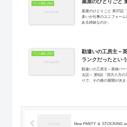
薬屋のひとりごと 第
アニメ感想_2025
薬屋のひとりごと 第37話
多いが仕事のユニフォーム
ある姉妹なのか。
勘違いの工房主～英
アニメ感想_2025
ランクだったという
勘違いの工房主～英雄パー
る話～ 第6話「四方八方
りで、その後の展開が決ま
New PANTY ＆ STOCKING 