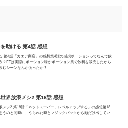
を助ける 第4話 感想
る 第4話「カエデ商店」の感想第4話の感想ポーションってなんで飲
う？FFは実際にポーション味かポーション風で飲料を販売したから
飲むシーンなんかあったか？
界放浪メシ2 第18話 感想
メシ2 第18話「ネットスーパー、レベルアップする」の感想第18
思うのと同時に、やられた時とマジックバックから顔だけ出してい