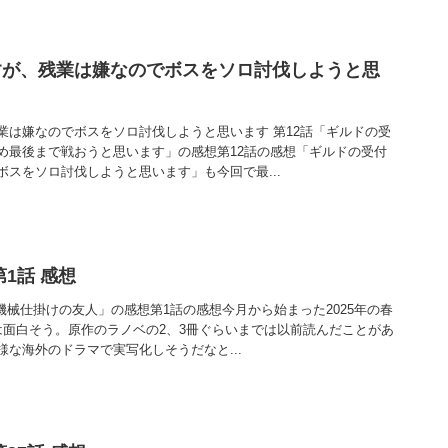
すが、残業は嫌なのでボスをソロ討伐しようと思
業は嫌なのでボスをソロ討伐しようと思います 第12話「ギルドの受
め最後まで戦おうと思います」の感想第12話の感想「ギルドの受付
スをソロ討伐しようと思います」も今回で最...
1話 感想
械仕掛けの友人」の感想第1話の感想今月から始まった2025年の春
は面白そう。原作のラノベの2、3冊ぐらいまでは以前読んだことがあ
な海外のドラマで実写化しそうだなと...