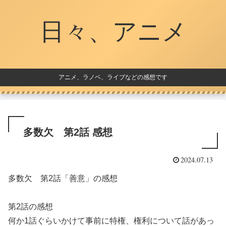
日々、アニメ
アニメ、ラノベ、ライブなどの感想です
多数欠 第2話 感想
2024.07.13
多数欠 第2話「善意」の感想
第2話の感想
何か1話ぐらいかけて事前に特権、権利について話があっ