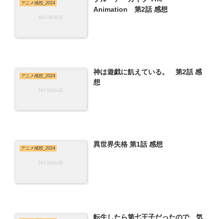
アニメ感想_2024
Animation 第2話 感想
神は遊戯に飢えている。 第2話 感
アニメ感想_2024
想
異世界失格 第1話 感想
アニメ感想_2024
転生したら第七王子だったので、気