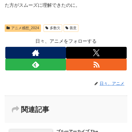
た方がスムーズに理解できたのに。
アニメ感想_2024
多数欠
善意
日々、アニメをフォローする
日々、アニメ
関連記事
ブルーアーカイブ The