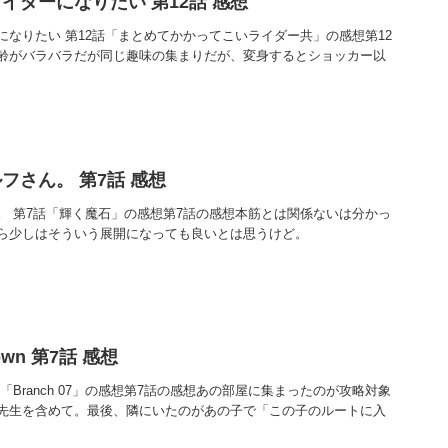
イダーになりたい 第12話 感想
なりたい 第12話「まとめてかかってこいライダー共」の感想第12
齢がバラバラだが同じ趣味の集まりだが、変身するとショッカー以
フさん。 第7話 感想
。 第7話「輝く魔石」の感想第7話の感想本筋とは関係ないは分かっ
ら少しはそういう展開になっても良いとは思うけど。
Crown 第7話 感想
rown 第7話「Branch 07」の感想第7話の感想あの部屋に集まったのが攻略対象
先生を含めて。最後、隣にいたのがあの子で「この子のルートに入