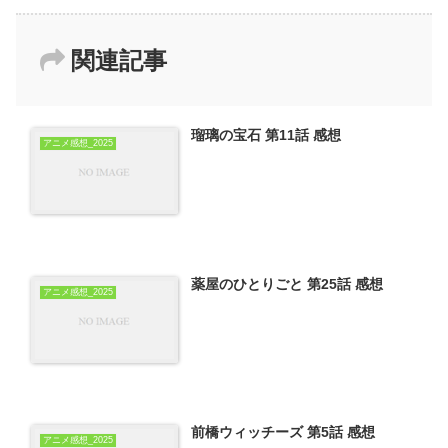
関連記事
瑠璃の宝石 第11話 感想
アニメ感想_2025
薬屋のひとりごと 第25話 感想
アニメ感想_2025
前橋ウィッチーズ 第5話 感想
アニメ感想_2025