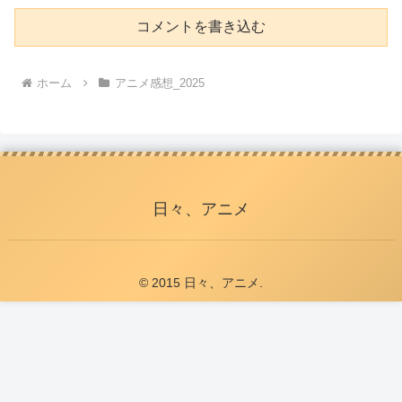
コメントを書き込む
ホーム
アニメ感想_2025
日々、アニメ
© 2015 日々、アニメ.