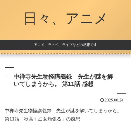
日々、アニメ
アニメ、ラノベ、ライブなどの感想です
中禅寺先生物怪講義録 先生が謎を解
いてしまうから。 第11話 感想
2025.06.24
中禅寺先生物怪講義録 先生が謎を解いてしまうから。
第11話「秋高く乙女頬張る」の感想