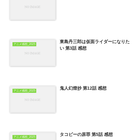
東島丹三郎は仮面ライダーになりた
アニメ感想_2025
い 第3話 感想
鬼人幻燈抄 第12話 感想
アニメ感想_2025
タコピーの原罪 第5話 感想
アニメ感想_2025