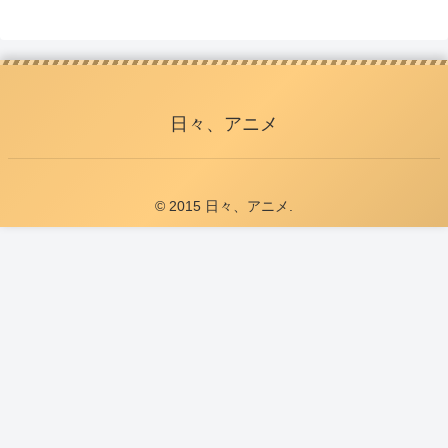
日々、アニメ
© 2015 日々、アニメ.