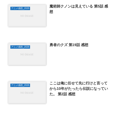
魔術師クノンは見えている 第5話 感
アニメ感想_2026
想
勇者のクズ 第19話 感想
アニメ感想_2026
ここは俺に任せて先に行けと言って
アニメ感想_2026
から10年がたったら伝説になってい
た。 第2話 感想