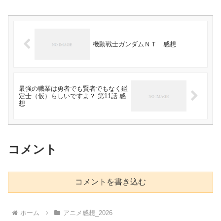
機動戦士ガンダムＮＴ 感想
最強の職業は勇者でも賢者でもなく鑑
定士（仮）らしいですよ？ 第11話 感
想
コメント
コメントを書き込む
ホーム
アニメ感想_2026