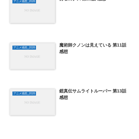
アニメ感想_2026
魔術師クノンは見えている 第11話
アニメ感想_2026
感想
鎧真伝サムライトルーパー 第13話
アニメ感想_2026
感想