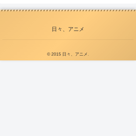
日々、アニメ
© 2015 日々、アニメ.