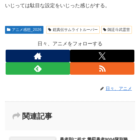
いじっては駄目な設定をいじった感じがする。
アニメ感想_2026
鎧真伝サムライトルーパー
鵶迂斗武霊苦
日々、アニメをフォローする
日々、アニメ
関連記事
勇者刑に処す 懲罰勇者9004隊刑務