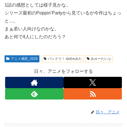
1話の感想としては様子見かな。
シリーズ最初のPoppin’Partyから見ているが今作はちょっ
と…。
まぁ若い人向けなのかな。
あと何で4人にしたのだろう？
アニメ感想_2026
バンドリ！ ゆめ∞みた
みゅーたいぷ
日々、アニメをフォローする
日々、アニメ