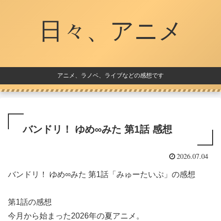
日々、アニメ
アニメ、ラノベ、ライブなどの感想です
バンドリ！ ゆめ∞みた 第1話 感想
2026.07.04
バンドリ！ ゆめ∞みた 第1話「みゅーたいぷ」の感想
第1話の感想
今月から始まった2026年の夏アニメ。