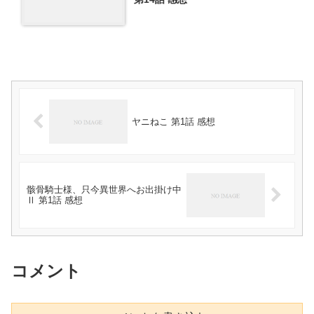
ヤニねこ 第1話 感想
骸骨騎士様、只今異世界へお出掛け中
Ⅱ 第1話 感想
コメント