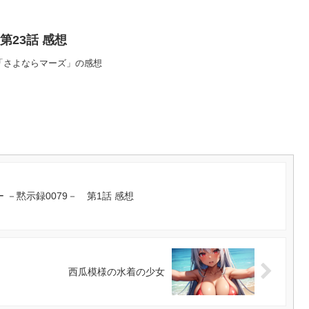
i 第23話 感想
第23話「さよならマーズ」の感想
 －黙示録0079－ 第1話 感想
西瓜模様の水着の少女