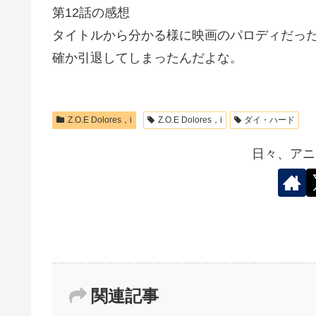
第12話の感想
タイトルから分かる様に映画のパロディだっ
確か引退してしまったんだよな。
Z.O.E Dolores，i
Z.O.E Dolores，i
ダイ・ハード
日々、アニ
関連記事