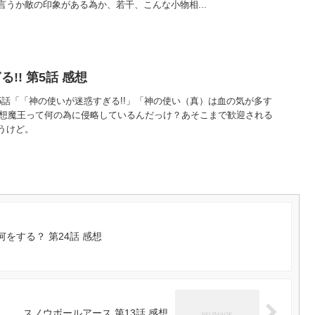
うか敵の印象がある為か、若干、こんな小物相...
!! 第5話 感想
第5話「「神の使いが迷惑すぎる!!」「神の使い（真）は血の気が多す
の感想魔王って何の為に侵略しているんだっけ？あそこまで歓迎される
うけど。
をする？ 第24話 感想
スノウボールアース 第13話 感想