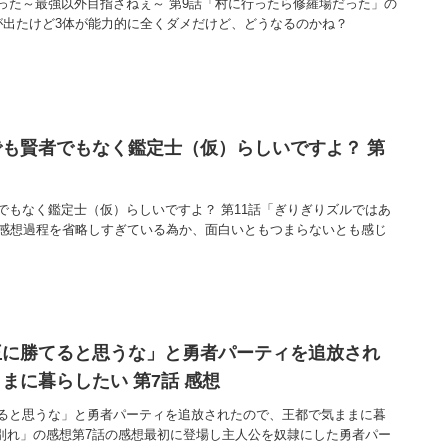
った～最強以外目指さねぇ～ 第9話「村に行ったら修羅場だった」の
が出たけど3体が能力的に全くダメだけど、どうなるのかね？
も賢者でもなく鑑定士（仮）らしいですよ？ 第
でもなく鑑定士（仮）らしいですよ？ 第11話「ぎりぎりズルではあ
の感想過程を省略しすぎている為か、面白いともつまらないとも感じ
王に勝てると思うな」と勇者パーティを追放され
まに暮らしたい 第7話 感想
ると思うな」と勇者パーティを追放されたので、王都で気ままに暮
と別れ」の感想第7話の感想最初に登場し主人公を奴隷にした勇者パー