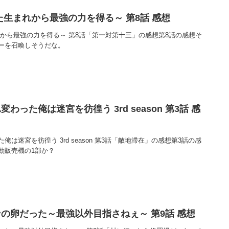
た生まれから最強の力を得る～ 第8話 感想
れから最強の力を得る～ 第8話「第一対第十三」の感想第8話の感想そ
ーを召喚しそうだな。
った俺は迷宮を彷徨う 3rd season 第3話 感
は迷宮を彷徨う 3rd season 第3話「敵地滞在」の感想第3話の感
動販売機の1部か？
の卵だった～最強以外目指さねぇ～ 第9話 感想