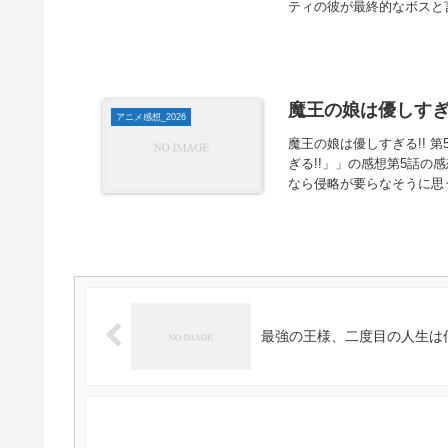
ティの彼が最終的なボスと言
魔王の娘は優しすぎる
アニメ感想_2026
魔王の娘は優しすぎる!! 
ぎる!!」」の感想第5話
なら侵略が要らなそうに思
最強の王様、二度目の人生は何