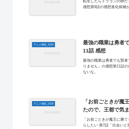
転生したらドラゴンの卵だ
感想第9話の感想進化候補
最強の職業は勇者で
アニメ感想_2026
11話 感想
最強の職業は勇者でも賢者
りません」の感想第11話
ないな。
「お前ごときが魔
アニメ感想_2026
たので、王都で気ま
「お前ごときが魔王に勝て
らしたい 第7話「出会い