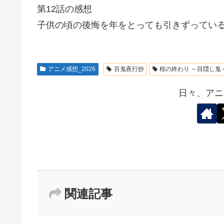
第12話の感想
子供の頃の後悔を年をとっても引きずってい
アニメ感想_2026
百鬼夜行抄
桜の終わり ～目隠し鬼
日々、アニ
関連記事