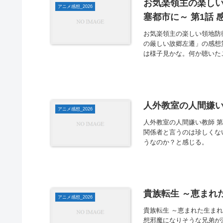
お気楽領主の楽し
アニメ感想_2026
塞都市に～ 第1話 
お気楽領主の楽しい領地防
の厳しい故郷左遷」の感想第
は様子見かな。何か聴いたこ
人外教室の人間嫌い
アニメ感想_2026
人外教室の人間嫌い教師 
関係者と言うのは珍しくな
うなのか？と感じる。
貴族転生 ～恵まれ
アニメ感想_2026
貴族転生 ～恵まれた生まれ
想邪魔になりそうな兄弟が