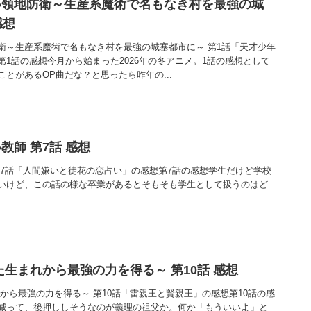
い領地防衛～生産系魔術で名もなき村を最強の城
感想
衛～生産系魔術で名もなき村を最強の城塞都市に～ 第1話「天才少年
1話の感想今月から始まった2026年の冬アニメ。1話の感想として
とがあるOP曲だな？と思ったら昨年の...
教師 第7話 感想
第7話「人間嫌いと徒花の恋占い」の感想第7話の感想学生だけど学校
いけど、この話の様な卒業があるとそもそも学生として扱うのはど
た生まれから最強の力を得る～ 第10話 感想
から最強の力を得る～ 第10話「雷親王と賢親王」の感想第10話の感
減って、後押ししそうなのが義理の祖父か。何か「もういいよ」と