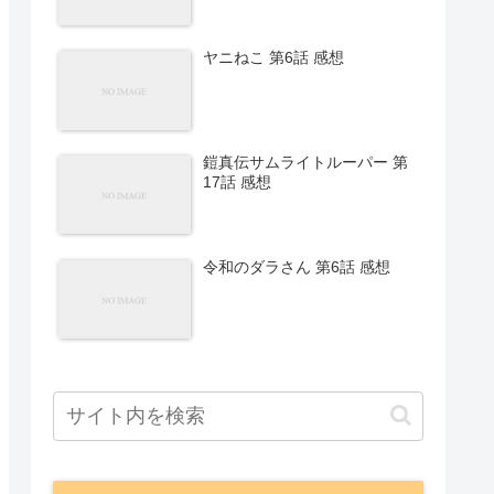
ヤニねこ 第6話 感想
鎧真伝サムライトルーパー 第
17話 感想
令和のダラさん 第6話 感想