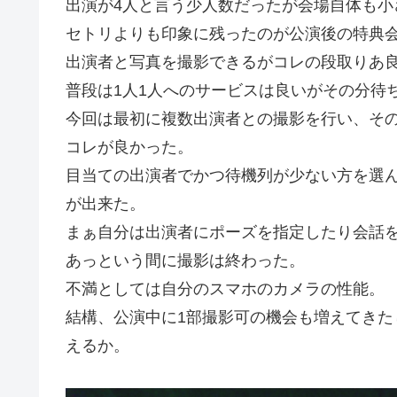
出演が4人と言う少人数だったが会場自体も小
セトリよりも印象に残ったのが公演後の特典
出演者と写真を撮影できるがコレの段取りあ
普段は1人1人へのサービスは良いがその分待
今回は最初に複数出演者との撮影を行い、そ
コレが良かった。
目当ての出演者でかつ待機列が少ない方を選ん
が出来た。
まぁ自分は出演者にポーズを指定したり会話
あっという間に撮影は終わった。
不満としては自分のスマホのカメラの性能。
結構、公演中に1部撮影可の機会も増えてき
えるか。