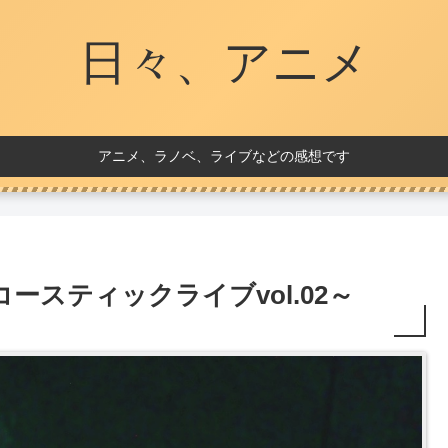
日々、アニメ
アニメ、ラノベ、ライブなどの感想です
スティックライブvol.02～