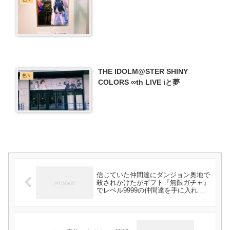
THE IDOLM@STER SHINY
色々
COLORS ∞th LIVE iと夢
信じていた仲間達にダンジョン奥地で
殺されかけたがギフト『無限ガチャ』
でレベル9999の仲間達を手に入れて
元パーティーメンバーと世界に復讐＆
『ざまぁ！』します！ 第11話 感想