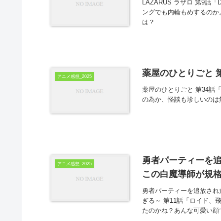
LAZARUS ラザロ 第9話
ングでも内輪もめするのか
は？
薬屋のひとりごと 第
アニメ感想_2025
薬屋のひとりごと 第34話
の為か、怪談も珍しいのは
勇者パーティーを追
アニメ感想_2025
この白魔導師が規格
勇者パーティーを追放され
ぎる～ 第11話「ロイド、
たのかね？あんな可愛い顔