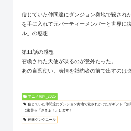
信じていた仲間達にダンジョン奥地で殺されか
を手に入れて元パーティーメンバーと世界に復
ル」の感想
第11話の感想
召喚された天使が喋るのが意外だった。
あの言葉使い、表情を婚約者の前で出すのは
アニメ感想_2025
信じていた仲間達にダンジョン奥地で殺されかけたがギフト『無限
に復讐＆『ざまぁ！』します！
神葬グングニール