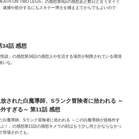
「DEATH ON TWO LEGS」の感想第9話の感想あと数日と言うタイミ
。逮捕や処分するにもスキナー博士を捕まえてからでもよいので
34話 感想
「怪談」の感想第34話の感想人や生活する場所が制限されている環境
無いな。
放された白魔導師、Sランク冒険者に拾われる ～
外すぎる～ 第11話 感想
た白魔導師、Sランク冒険者に拾われる ～この白魔導師が規格外す
飛ぶ！」の感想第11話の感想キメラの顔はもう少し何とかならなかっ
で登場されても。