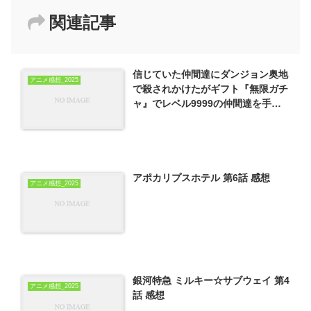
関連記事
信じていた仲間達にダンジョン奥地
アニメ感想_2025
で殺されかけたがギフト『無限ガチ
ャ』でレベル9999の仲間達を手に
入れて元パーティーメンバーと世界
に復讐＆『ざまぁ！』します！ 第2
話 感想
アポカリプスホテル 第6話 感想
アニメ感想_2025
銀河特急 ミルキー☆サブウェイ 第4
アニメ感想_2025
話 感想