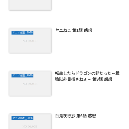
ヤニねこ 第1話 感想
アニメ感想_2026
転生したらドラゴンの卵だった～最
アニメ感想_2026
強以外目指さねぇ～ 第9話 感想
百鬼夜行抄 第6話 感想
アニメ感想_2026