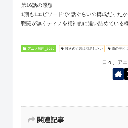
第16話の感想
1期も1エピソードで4話ぐらいの構成だった
戦闘が無くティノを精神的に追い詰めている
アニメ感想_2025
嘆きの亡霊は引退したい
街の平和
日々、アニ
関連記事