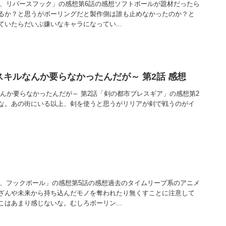
び越えて、リバースフック」の感想第6話の感想ソフトボールが題材だったら
るか？と思うがボーリングだと製作側は誰も止めなかったのか？と
いたらだいぶ嫌いなキャラになってい...
スキルなんか要らなかったんだが～ 第2話 感想
なんか要らなかったんだが～ 第2話「剣の都市ブレスギア」の感想第2
な。あの街にいる以上、剣を使うと思うがリリアが剣で戦うのがイ
れ違って、フックボール」の感想第5話の感想過去のタイムリープ系のアニメ
ざんや未来から持ち込んだモノを奪われたり無くすことに注意して
はあまり感じないな。むしろボーリン...