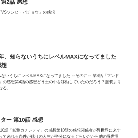
S 第2話 感想
2話「VSソンヒ・バチョウ」の感想
0年、知らないうちにレベルMAXになってました
感想
らないうちにレベルMAXになってました ～そのに～ 第4話「マンド
」の感想第4話の感想どう土の中を移動していたのだろう？服装より
なる。
ー 第10話 感想
10話「妖艶ガチレディ」の感想第10話の感想関係者が異世界に来す
って来れる条件が残りの人生が半分になるぐらいだから他の異世界