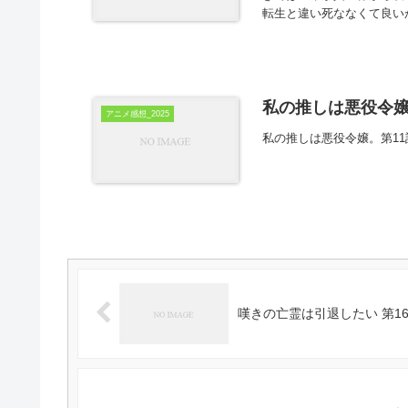
転生と違い死ななくて良い
私の推しは悪役令嬢
アニメ感想_2025
私の推しは悪役令嬢。第1
嘆きの亡霊は引退したい 第16