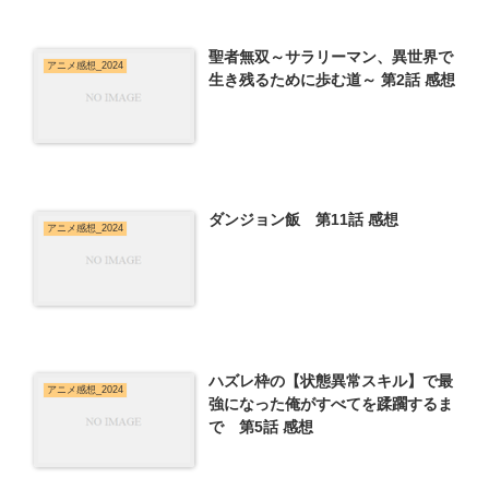
聖者無双～サラリーマン、異世界で
アニメ感想_2024
生き残るために歩む道～ 第2話 感想
ダンジョン飯 第11話 感想
アニメ感想_2024
ハズレ枠の【状態異常スキル】で最
アニメ感想_2024
強になった俺がすべてを蹂躙するま
で 第5話 感想