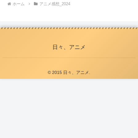
ホーム
アニメ感想_2024
日々、アニメ
© 2015 日々、アニメ.