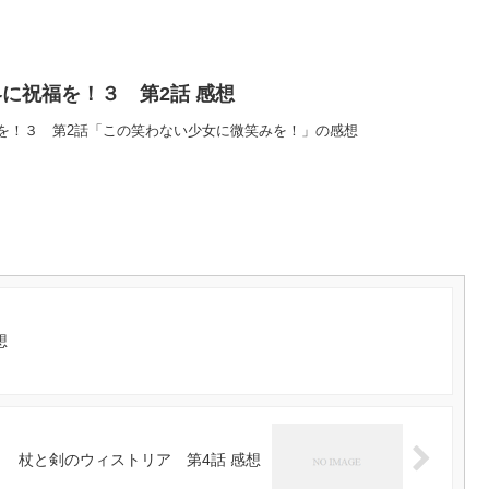
に祝福を！３ 第2話 感想
を！３ 第2話「この笑わない少女に微笑みを！」の感想
想
杖と剣のウィストリア 第4話 感想