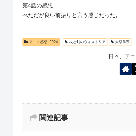
第4話の感想
べただが良い前振りと言う感じだった。
アニメ感想_2024
杖と剣のウィストリア
大祭前夜
日々、アニ
関連記事