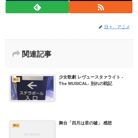
日々、アニメ
関連記事
少女歌劇 レヴュースタァライト -
舞台
The MUSICAL- 別れの戦記
舞台「四月は君の嘘」 感想
舞台