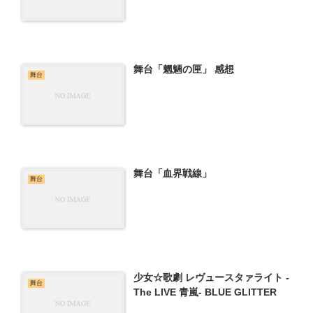
舞台「魍魎の匣」 感想
舞台
舞台「血界戦線」
舞台
少女☆歌劇 レヴュースタァライト -
舞台
The LIVE 青嵐- BLUE GLITTER