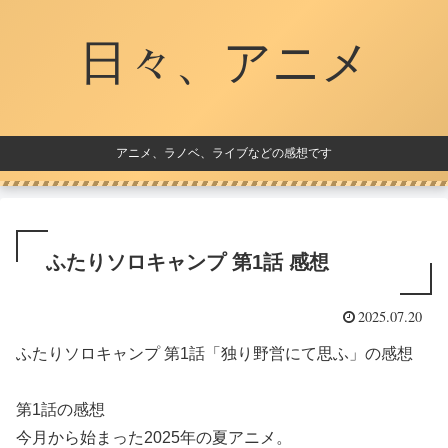
日々、アニメ
アニメ、ラノベ、ライブなどの感想です
ふたりソロキャンプ 第1話 感想
2025.07.20
ふたりソロキャンプ 第1話「独り野営にて思ふ」の感想
第1話の感想
今月から始まった2025年の夏アニメ。