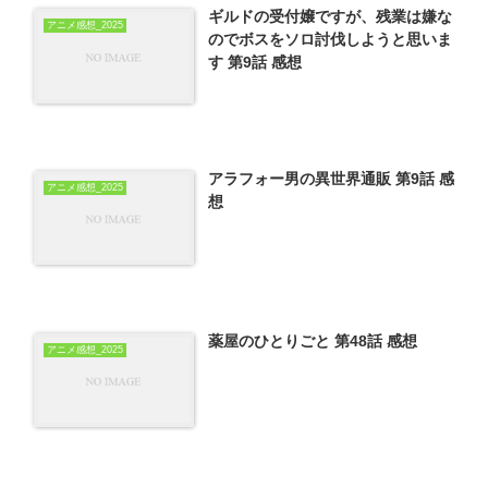
ギルドの受付嬢ですが、残業は嫌な
アニメ感想_2025
のでボスをソロ討伐しようと思いま
す 第9話 感想
アラフォー男の異世界通販 第9話 感
アニメ感想_2025
想
薬屋のひとりごと 第48話 感想
アニメ感想_2025