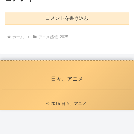
コメントを書き込む
ホーム
アニメ感想_2025
日々、アニメ
© 2015 日々、アニメ.