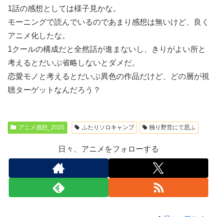
1話の感想としては様子見かな。
モーニングで読んでいるのであまり感想は無いけど、良く
アニメ化したな。
1クールの構成だと全然話が進まないし、きりがよい所と
考えるとだいぶ省略しないとダメだ。
恋愛モノと考えるとだいぶ異色の作品だけど、どの層が視
聴ターゲットなんだろう？
アニメ感想_2025
ふたりソロキャンプ
独り野営にて思ふ
日々、アニメをフォローする