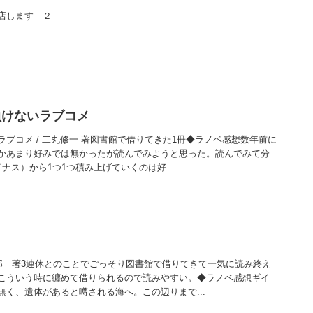
店します ２
負けないラブコメ
ブコメ / 二丸修一 著図書館で借りてきた1冊◆ラノベ感想数年前に
かあまり好みでは無かったが読んでみようと思った。読んでみて分
ナス）から1つ1つ積み上げていくのは好...
一郎 著3連休とのことでごっそり図書館で借りてきて一気に読み終え
こういう時に纏めて借りられるので読みやすい。◆ラノベ感想ギイ
く、遺体があると噂される海へ。この辺りまで...