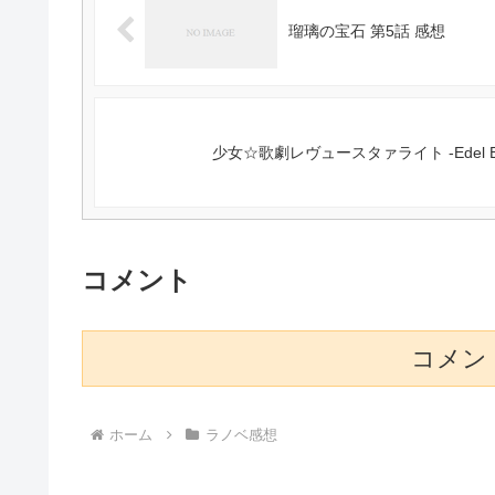
瑠璃の宝石 第5話 感想
少女☆歌劇レヴュースタァライト -Edel B
コメント
コメン
ホーム
ラノベ感想