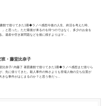
著図書館で借りてきた1冊◆ラノベ感想今後の人生、終活を考えた時、
。」と思った。ただ最後が来るのを待つのではなく、多少のお金を
。遺産や空き家問題などを後に残すよりはマ...
捜査班・藤堂比奈子
藤堂比奈子/ 内藤了 著図書館で借りてきた1冊◆ラノベ感想まだ借りら
が、先に借りてきた。殺人事件の怖さよりも登場人物の立ち位置が
きな事件がはじまるのか？と思う巻だっ...