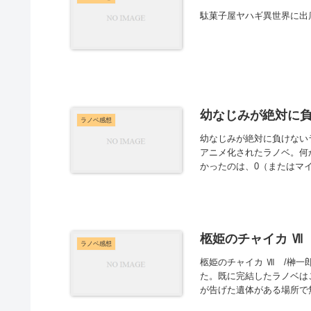
駄菓子屋ヤハギ異世界に出
幼なじみが絶対に
ラノベ感想
幼なじみが絶対に負けないラ
アニメ化されたラノベ。何
かったのは、0（またはマイ
柩姫のチャイカ Ⅶ
ラノベ感想
柩姫のチャイカ Ⅶ /榊
た。既に完結したラノベは
が告げた遺体がある場所で無