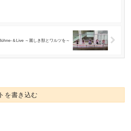
ühne-＆Live ～麗しき獣とワルツを～
トを書き込む