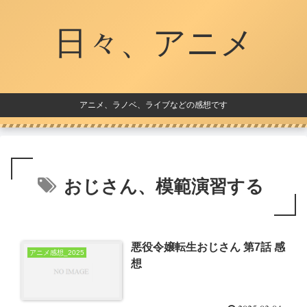
日々、アニメ
アニメ、ラノベ、ライブなどの感想です
おじさん、模範演習する
悪役令嬢転生おじさん 第7話 感
アニメ感想_2025
想